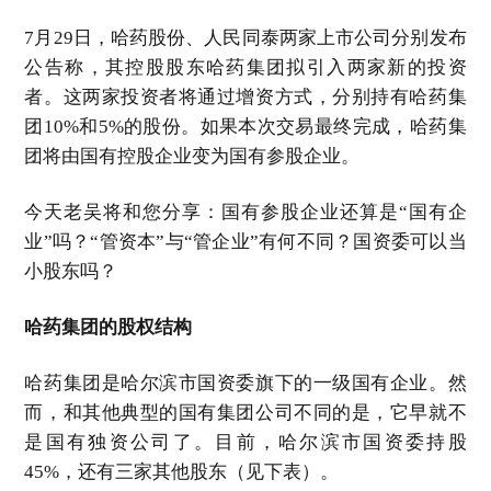
7月29日，哈药股份、人民同泰两家上市公司分别发布
公告称，其控股股东哈药集团拟引入两家新的投资
者。这两家投资者将通过增资方式，分别持有哈药集
团10%和5%的股份。如果本次交易最终完成，哈药集
团将由国有控股企业变为国有参股企业。
今天老吴将和您分享：国有参股企业还算是“国有企
业”吗？“管资本”与“管企业”有何不同？国资委可以当
小股东吗？
哈药集团的股权结构
哈药集团是哈尔滨市国资委旗下的一级国有企业。然
而，和其他典型的国有集团公司不同的是，它早就不
是国有独资公司了。目前，哈尔滨市国资委持股
45%，还有三家其他股东（见下表）。